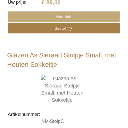
€ 89,00
Uw prijs
:
Meer info
Bestel
Glazen As Sieraad Stolpje Small, met
Houten Sokkeltje
Artikelnummer
:
NM-StolpC