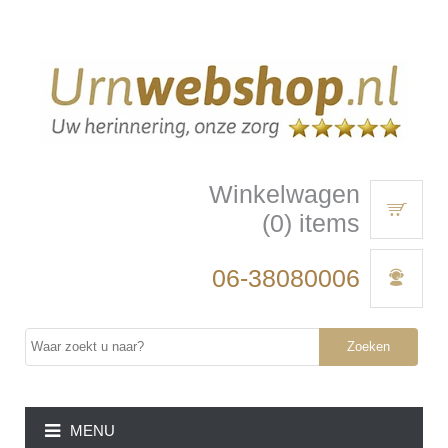
Winkelwagen
(0) items
06-38080006
Zoeken
MENU