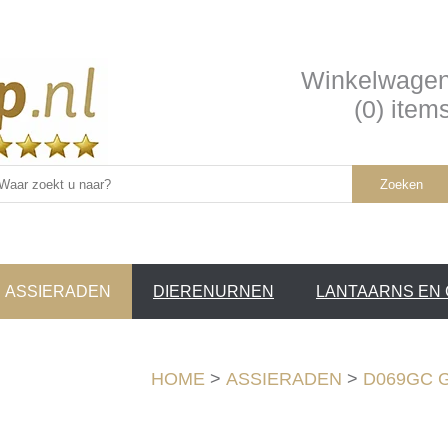
Winkelwage
(0) item
Zoeken
ASSIERADEN
DIERENURNEN
LANTAARNS EN
SERVICE /
❤
HOME
>
ASSIERADEN
>
D069GC Go