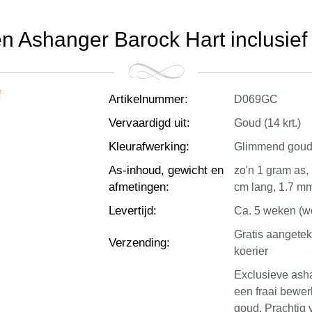
 Ashanger Barock Hart inclusief 
Artikelnummer
:
D069GC
Vervaardigd uit
:
Goud (14 krt.)
Kleurafwerking
:
Glimmend gou
As-inhoud, gewicht en
zo'n 1 gram as,
afmetingen
:
cm lang, 1.7 mm
Levertijd
:
Ca. 5 weken (wo
Gratis aangete
Verzending
:
koerier
Exclusieve ash
een fraai bewerk
goud. Prachtig 