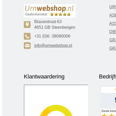
UR
AS
Blauwstraat 63
AS
c
4651 GB Steenbergen
DI
A
+31 (0)6 -38080006
GR
H
info@urnwebshop.nl
GR
Klantwaardering
Bedrij