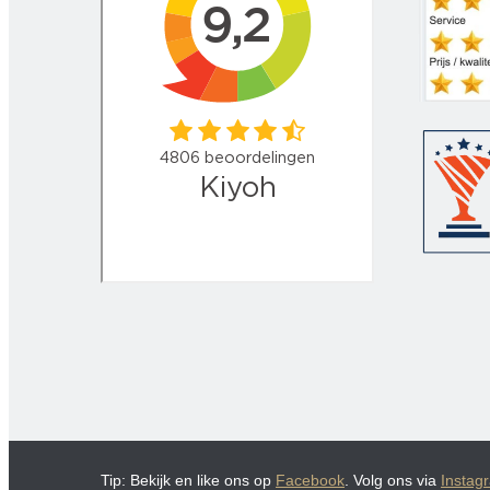
Tip: Bekijk en like ons op
Facebook
. Volg ons via
Instag