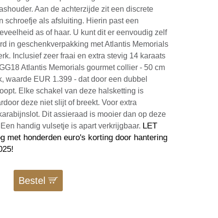
ashouder. Aan de achterzijde zit een discrete
schroefje als afsluiting. Hierin past een
veelheid as of haar. U kunt dit er eenvoudig zelf
rd in geschenkverpakking met Atlantis Memorials
. Inclusief zeer fraai en extra stevig 14 karaats
18 Atlantis Memorials gourmet collier - 50 cm
k, waarde EUR 1.399 - dat door een dubbel
opt. Elke schakel van deze halsketting is
oor deze niet slijt of breekt. Voor extra
karabijnslot. Dit assieraad is mooier dan op deze
LET
. Een handig vulsetje is apart verkrijgbaar.
nog met honderden euro's korting door hantering
2025!
0
Bestel