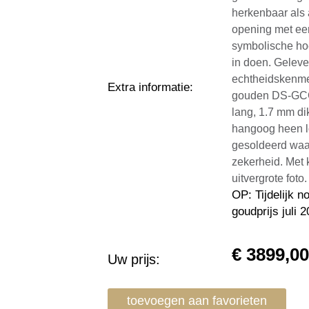
herkenbaar als 
opening met een 
symbolische hoe
in doen. Geleve
echtheidskenmerk
Extra informatie
:
gouden DS-GCGG
lang, 1.7 mm di
hangoog heen lo
gesoldeerd waard
zekerheid. Met 
uitvergrote foto
OP: Tijdelijk 
goudprijs juli 
€
3899,0
Uw prijs:
toevoegen aan favorieten