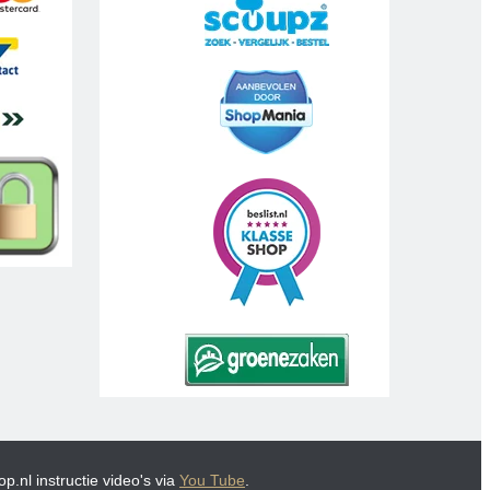
p.nl instructie video's via
You Tube
.