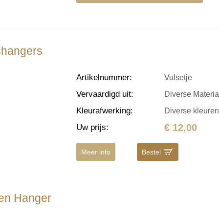
Ashangers
Artikelnummer
:
Vulsetje
Vervaardigd uit
:
Diverse Materi
Kleurafwerking
:
Diverse kleure
€ 12,00
Uw prijs
:
Meer info
Bestel
den Hanger