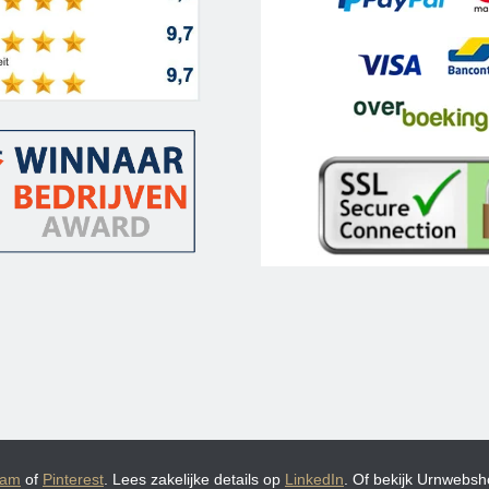
ram
of
Pinterest
. Lees zakelijke details op
LinkedIn
. Of bekijk Urnwebsho