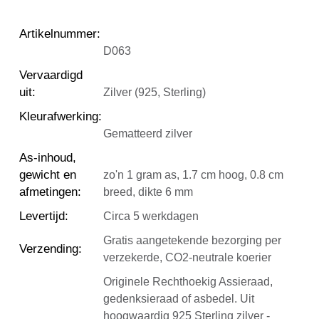
Artikelnummer
:
D063
Vervaardigd
uit
:
Zilver (925, Sterling)
Kleurafwerking
:
Gematteerd zilver
As-inhoud,
gewicht en
zo'n 1 gram as, 1.7 cm hoog, 0.8 cm
afmetingen
:
breed, dikte 6 mm
Levertijd
:
Circa 5 werkdagen
Gratis aangetekende bezorging per
Verzending
:
verzekerde, CO2-neutrale koerier
Originele Rechthoekig Assieraad,
gedenksieraad of asbedel. Uit
hoogwaardig 925 Sterling zilver -