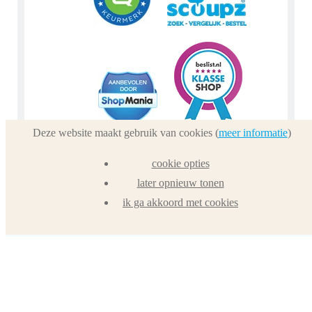
Deze website maakt gebruik van cookies (
meer informatie
)
cookie opties
later opnieuw tonen
ik ga akkoord met cookies
Tip: Bekijk en like ons op
Facebook
. Volg ons via
Instagram
of
Pinterest
. Lees zakelijke details op
LinkedIn
.
Of bekijk Urnwebshop.nl instructie video's via
You Tube
.
En bezoek ook eens onze VoordeelWebWinkels