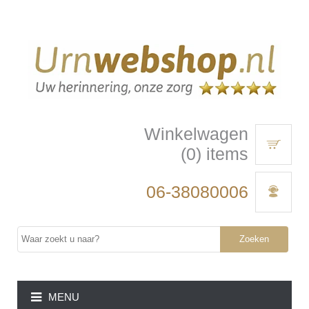
Winkelwagen
(0) items
06-38080006
Zoeken
MENU