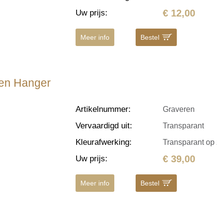
€ 12,00
Uw prijs
:
Meer info
Bestel
eren Hanger
Artikelnummer
:
Graveren
Vervaardigd uit
:
Transparant
Kleurafwerking
:
Transparant op 
€ 39,00
Uw prijs
:
Meer info
Bestel