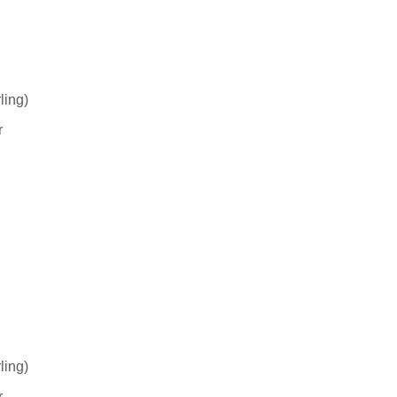
ling)
r
ling)
r