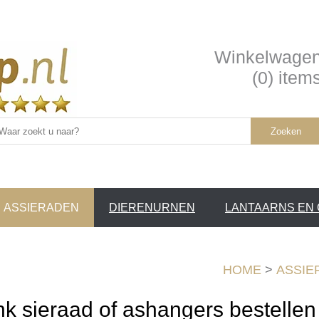
Winkelwage
(0) item
Zoeken
ASSIERADEN
DIERENURNEN
LANTAARNS EN
SERVICE
HOME
>
ASSIE
 sieraad of ashangers bestellen 