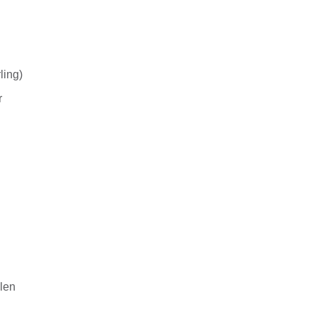
ling)
r
alen
n