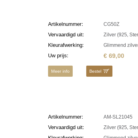
Artikelnummer
:
CG50Z
Vervaardigd uit
:
Zilver (925, Ster
Kleurafwerking
:
Glimmend zilve
€ 69,00
Uw prijs
:
Meer info
Bestel
Artikelnummer
:
AM-SL21045
Vervaardigd uit
:
Zilver (925, Ster
Kleurafwerking
:
Glimmend zilve