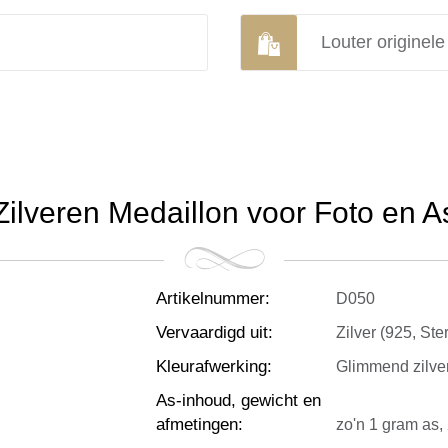
Louter originel
Zilveren Medaillon voor Foto en A
Artikelnummer
:
D050
Vervaardigd uit
:
Zilver (925, Ster
Kleurafwerking
:
Glimmend zilve
As-inhoud, gewicht en
afmetingen
:
zo'n 1 gram as,