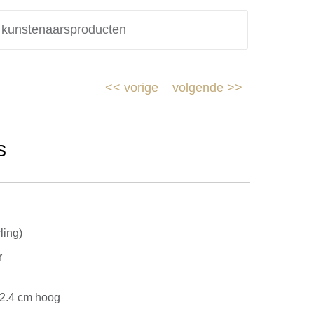
e kunstenaarsproducten
<<
vorige
volgende
>>
s
ling)
r
 2.4 cm hoog