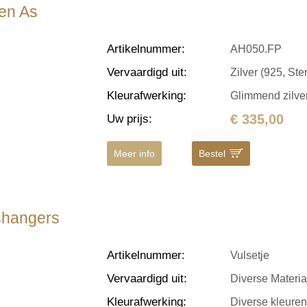
 en As
Artikelnummer
:
AH050.FP
Vervaardigd uit
:
Zilver (925, Ster
Kleurafwerking
:
Glimmend zilve
€ 335,00
Uw prijs
:
Meer info
Bestel
Ashangers
Artikelnummer
:
Vulsetje
Vervaardigd uit
:
Diverse Materi
Kleurafwerking
:
Diverse kleure