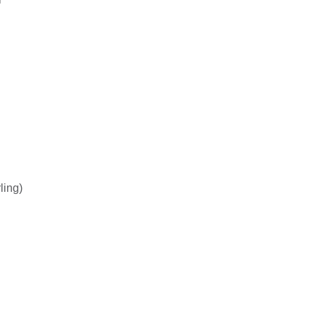
D
ling)