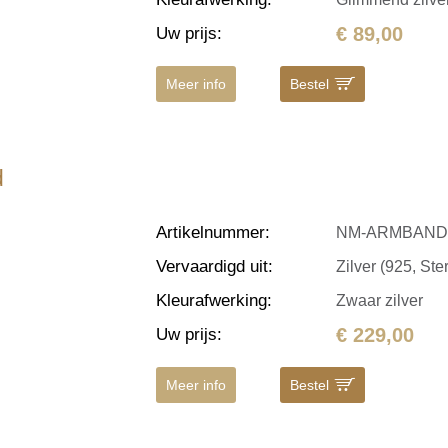
€ 89,00
Uw prijs
:
Meer info
Bestel
d
Artikelnummer
:
NM-ARMBAN
Vervaardigd uit
:
Zilver (925, Ster
Kleurafwerking
:
Zwaar zilver
€ 229,00
Uw prijs
:
Meer info
Bestel