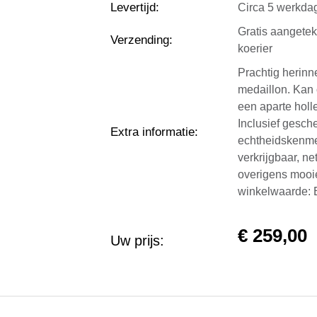
Levertijd
:
Circa 5 werkda
Gratis aangete
Verzending
:
koerier
Prachtig herinn
medaillon. Kan 
een aparte holl
Inclusief gesch
Extra informatie
:
echtheidskenmer
verkrijgbaar, ne
overigens mooie
winkelwaarde:
€
259,00
Uw prijs: