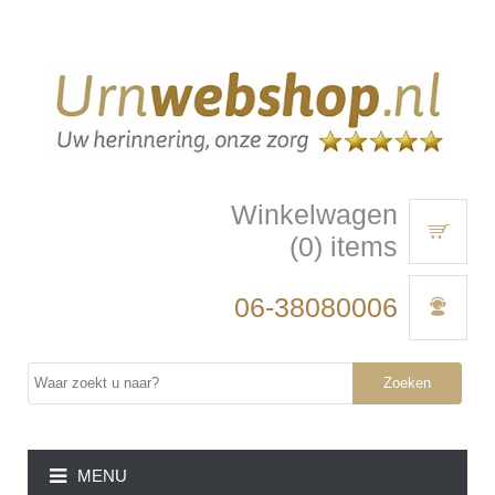
Winkelwagen
(0) items
06-38080006
Zoeken
MENU