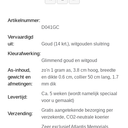
Artikelnummer
:
D041GC
Vervaardigd
uit
:
Goud (14 krt.), witgouden sluitring
Kleurafwerking
:
Glimmend goud en witgoud
As-inhoud,
zo'n 1 gram as, 3.8 cm hoog, breedte
gewicht en
en dikte 0.6 cm, collier 50 cm lang, 1.7
afmetingen
:
mm dik
Ca. 5 weken (wordt namelijk speciaal
Levertijd
:
voor u gemaakt)
Gratis aangetekende bezorging per
Verzending
:
verzekerde, CO2-neutrale koerier
Zeer exclusief Atlantis Memorials