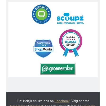
Tip: Bekijk en like ons op
Facebook
. Volg ons via
Instagram
of
Pinterest
. Lees zakelijke details op
LinkedIn
.