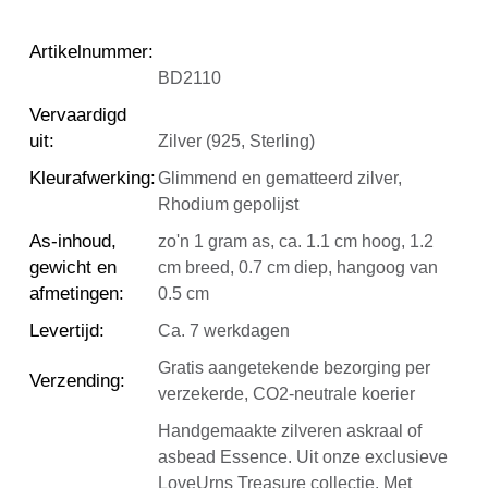
Artikelnummer
:
BD2110
Vervaardigd
uit
:
Zilver (925, Sterling)
Kleurafwerking
:
Glimmend en gematteerd zilver,
Rhodium gepolijst
As-inhoud,
zo'n 1 gram as, ca. 1.1 cm hoog, 1.2
gewicht en
cm breed, 0.7 cm diep, hangoog van
afmetingen
:
0.5 cm
Levertijd
:
Ca. 7 werkdagen
Gratis aangetekende bezorging per
Verzending
:
verzekerde, CO2-neutrale koerier
Handgemaakte zilveren askraal of
asbead Essence. Uit onze exclusieve
LoveUrns Treasure collectie. Met