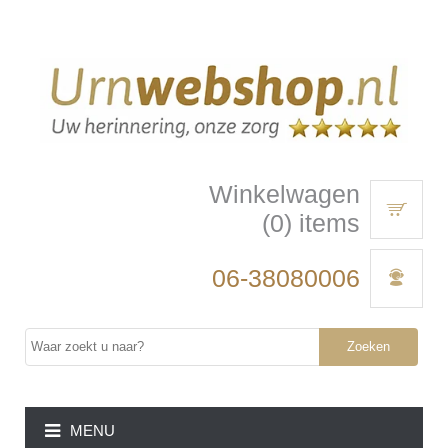
Winkelwagen
(0) items
06-38080006
Zoeken
MENU