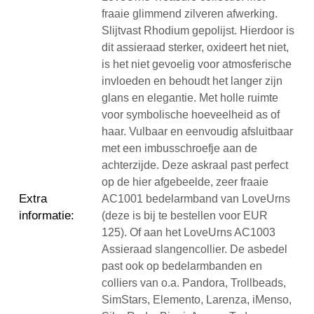
fraaie glimmend zilveren afwerking.
Slijtvast Rhodium gepolijst. Hierdoor is
dit assieraad sterker, oxideert het niet,
is het niet gevoelig voor atmosferische
invloeden en behoudt het langer zijn
glans en elegantie. Met holle ruimte
voor symbolische hoeveelheid as of
haar. Vulbaar en eenvoudig afsluitbaar
met een imbusschroefje aan de
achterzijde. Deze askraal past perfect
op de hier afgebeelde, zeer fraaie
Extra
AC1001 bedelarmband van LoveUrns
informatie
:
(deze is bij te bestellen voor EUR
125). Of aan het LoveUrns AC1003
Assieraad slangencollier. De asbedel
past ook op bedelarmbanden en
colliers van o.a. Pandora, Trollbeads,
SimStars, Elemento, Larenza, iMenso,