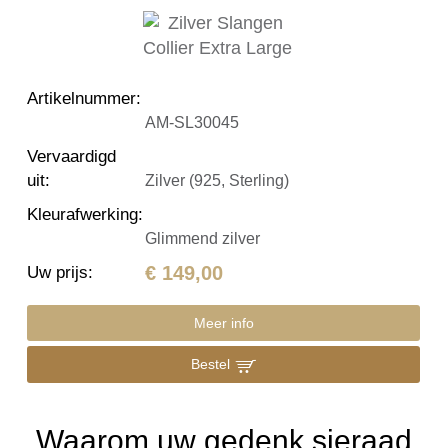
Artikelnummer
:
AM-SL30045
Vervaardigd
uit
:
Zilver (925, Sterling)
Kleurafwerking
:
Glimmend zilver
€ 149,00
Uw prijs
:
Meer info
Bestel
Waarom uw gedenk sieraad