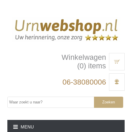
Winkelwagen
(0) items
06-38080006
Zoeken
MENU