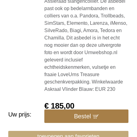
Assieraad slangencollier. De asbedel
past ook op bedelarmbanden en
colliers van o.a. Pandora, Trollbeads,
SimStars, Elemento, Larenza, iMenso,
SilveRado, Biagi, Amora, Tedora en
Chamilla. Dit asbedel is in het echt
nog mooier dan op deze uitvergrote
foto en wordt door Urnwebshop.nl
geleverd inclusief
echtheidskenmerken, vulsetje en
fraaie LoveUrns Treasure
geschenkverpakking. Winkelwaarde
Askraal Vlinder Blauw: EUR 230
€
185,00
Uw prijs:
Bestel
toevoegen aan favorieten