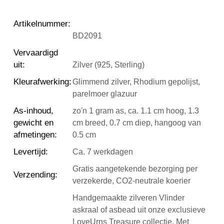
Artikelnummer
:
BD2091
Vervaardigd
uit
:
Zilver (925, Sterling)
Kleurafwerking
:
Glimmend zilver, Rhodium gepolijst,
parelmoer glazuur
As-inhoud,
zo'n 1 gram as, ca. 1.1 cm hoog, 1.3
gewicht en
cm breed, 0.7 cm diep, hangoog van
afmetingen
:
0.5 cm
Levertijd
:
Ca. 7 werkdagen
Gratis aangetekende bezorging per
Verzending
:
verzekerde, CO2-neutrale koerier
Handgemaakte zilveren Vlinder
askraal of asbead uit onze exclusieve
LoveUrns Treasure collectie. Met