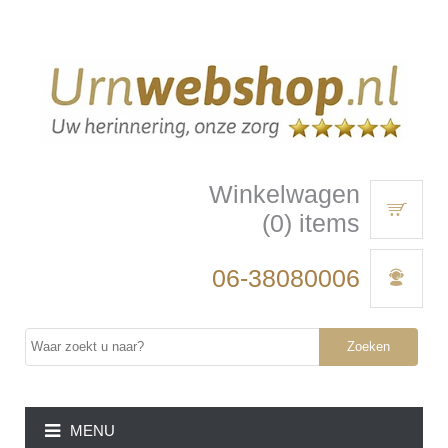
Winkelwagen
(0) items
06-38080006
Zoeken
MENU