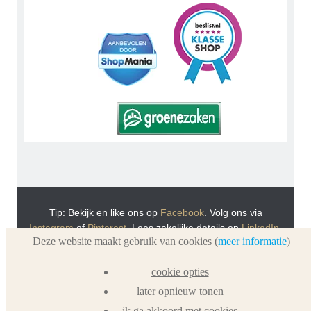
Tip: Bekijk en like ons op
Facebook
. Volg ons via
Instagram
of
Pinterest
. Lees zakelijke details op
LinkedIn
.
Deze website maakt gebruik van cookies (
meer informatie
)
Of bekijk Urnwebshop.nl instructie video's via
You Tube
.
En bezoek ook eens onze VoordeelWebWinkels
cookie opties
Dierenurnwinkel.nl
en
Graflantaarn.nl
later opnieuw tonen
ik ga akkoord met cookies