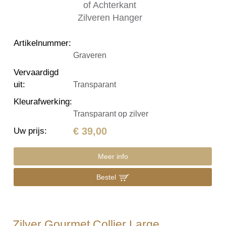
Artikelnummer
:
Graveren
Vervaardigd
uit
:
Transparant
Kleurafwerking
:
Transparant op zilver
€ 39,00
Uw prijs
:
Meer info
Bestel
Zilver Gourmet Collier Large