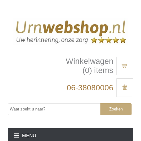
Winkelwagen
(0) items
06-38080006
Zoeken
MENU