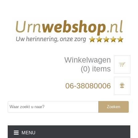
Winkelwagen
(0) items
06-38080006
Zoeken
MENU