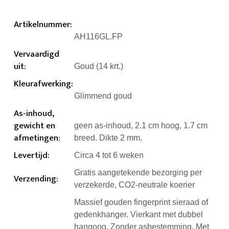
Artikelnummer
:
AH116GL.FP
Vervaardigd
uit
:
Goud (14 krt.)
Kleurafwerking
:
Glimmend goud
As-inhoud,
gewicht en
geen as-inhoud, 2.1 cm hoog, 1.7 cm
afmetingen
:
breed. Dikte 2 mm.
Levertijd
:
Circa 4 tot 6 weken
Gratis aangetekende bezorging per
Verzending
:
verzekerde, CO2-neutrale koerier
Massief gouden fingerprint sieraad of
gedenkhanger. Vierkant met dubbel
hangoog. Zonder asbestemming. Met