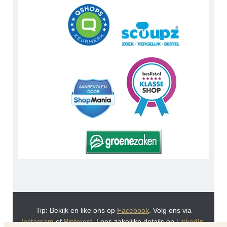
Tip: Bekijk en like ons op
Facebook
. Volg ons via
Instagram
of
Pinterest
. Lees zakelijke details op
LinkedIn
.