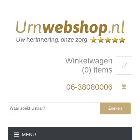
Winkelwagen
(0) items
06-38080006
Zoeken
MENU