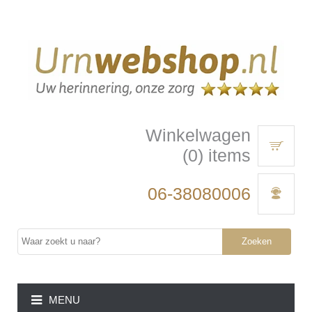
Winkelwagen
(0) items
06-38080006
Zoeken
MENU