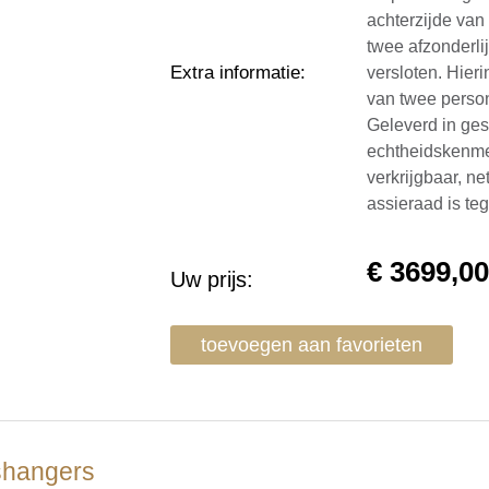
achterzijde van
twee afzonderli
Extra informatie
:
versloten. Hier
van twee person
Geleverd in ge
echtheidskenmer
verkrijgbaar, ne
assieraad is te
€
3699,0
Uw prijs:
toevoegen aan favorieten
Ashangers