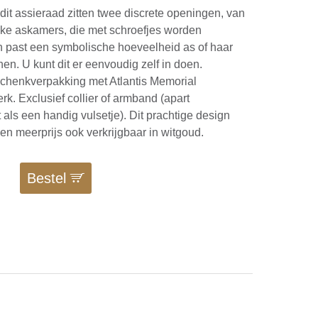
 dit assieraad zitten twee discrete openingen, van
jke askamers, die met schroefjes worden
in past een symbolische hoeveelheid as of haar
en. U kunt dit er eenvoudig zelf in doen.
schenkverpakking met Atlantis Memorial
k. Exclusief collier of armband (apart
t als een handig vulsetje). Dit prachtige design
gen meerprijs ook verkrijgbaar in witgoud.
0
Bestel