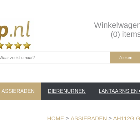
Winkelwage
(0) item
Zoeken
ASSIERADEN
DIERENURNEN
LANTAARNS EN
SERVICE /
❤
HOME
>
ASSIERADEN
>
AH112G Go