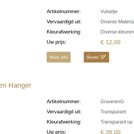
Artikelnummer
:
Vulsetje
Vervaardigd uit
:
Diverse Materi
Kleurafwerking
:
Diverse kleure
€ 12,00
Uw prijs
:
Meer info
Bestel
den Hanger
Artikelnummer
:
GraverenG
Vervaardigd uit
:
Transparant
Kleurafwerking
:
Transparant op
€ 39,00
Uw prijs
: