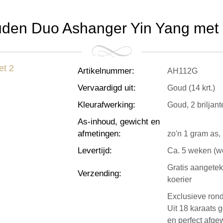
en Duo Ashanger Yin Yang met 2
Artikelnummer
:
AH112G
Vervaardigd uit
:
Goud (14 krt.)
Kleurafwerking
:
Goud, 2 briljan
As-inhoud, gewicht en
afmetingen
:
zo'n 1 gram as,
Levertijd
:
Ca. 5 weken (wo
Gratis aangete
Verzending
:
koerier
Exclusieve ron
Uit 18 karaats 
en perfect afge