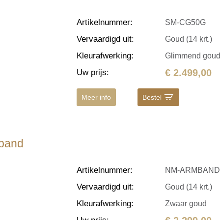
Artikelnummer
:
SM-CG50G
Vervaardigd uit
:
Goud (14 krt.)
Kleurafwerking
:
Glimmend gou
€ 2.499,00
Uw prijs
:
Meer info
Bestel
mband
Artikelnummer
:
NM-ARMBAND
Vervaardigd uit
:
Goud (14 krt.)
Kleurafwerking
:
Zwaar goud