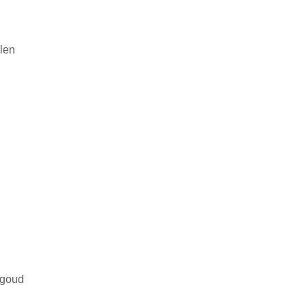
alen
n
 goud