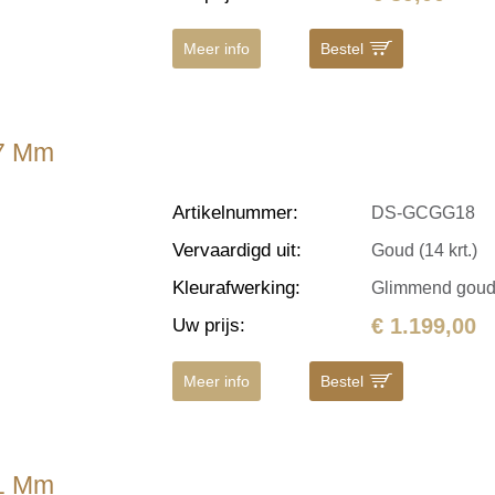
Meer info
Bestel
.7 Mm
Artikelnummer
:
DS-GCGG18
Vervaardigd uit
:
Goud (14 krt.)
Kleurafwerking
:
Glimmend gou
€ 1.199,00
Uw prijs
:
Meer info
Bestel
.1 Mm