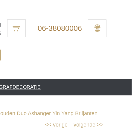
n
06-38080006
s
 GRAFDECORATIE
uden Duo Ashanger Yin Yang Briljanten
<<
vorige
volgende
>>