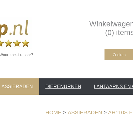
Winkelwage
(0) item
Zoeken
ASSIERADEN
DIERENURNEN
LANTAARNS EN
SERVICE
HOME
>
ASSIERADEN
>
AH110S.FP