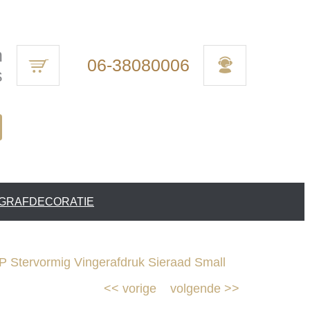
n
06-38080006
s
 GRAFDECORATIE
 Stervormig Vingerafdruk Sieraad Small
<<
vorige
volgende
>>