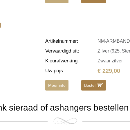
d
Artikelnummer
:
NM-ARMBAN
Vervaardigd uit
:
Zilver (925, Ster
Kleurafwerking
:
Zwaar zilver
€ 229,00
Uw prijs
:
Meer info
Bestel
 sieraad of ashangers bestellen 