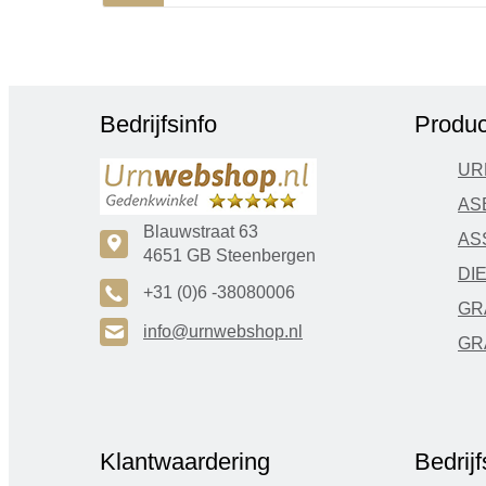
Bedrijfsinfo
Produc
UR
AS
Blauwstraat 63
AS
c
4651 GB Steenbergen
DI
A
+31 (0)6 -38080006
GR
H
info@urnwebshop.nl
GR
Klantwaardering
Bedrij