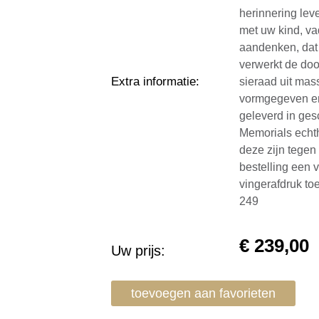
herinnering lev
met uw kind, va
aandenken, dat 
verwerkt de doo
Extra informatie
:
sieraad uit mass
vormgegeven en
geleverd in ges
Memorials echthe
deze zijn tegen 
bestelling een
vingerafdruk to
249
€
239,00
Uw prijs:
toevoegen aan favorieten