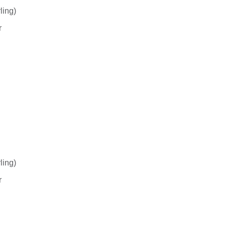
ling)
r
ling)
r