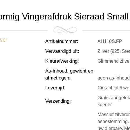
ormig Vingerafdruk Sieraad Small 
Artikelnummer
:
AH110S.FP
Vervaardigd uit
:
Zilver (925, Ster
Kleurafwerking
:
Glimmend zilve
As-inhoud, gewicht en
afmetingen
:
geen as-inhoud,
Levertijd
:
Circa 4 tot 6 w
Gratis aangete
Verzending
:
koerier
Massief zilvere
asbestemming. 
uw dierbare. Me