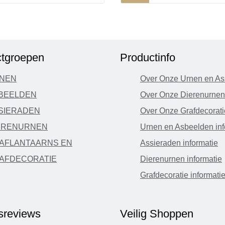
tgroepen
Productinfo
NEN
Over Onze Urnen en As
BEELDEN
Over Onze Dierenurnen
SIERADEN
Over Onze Grafdecorati
ERENURNEN
Urnen en Asbeelden inf
AFLANTAARNS EN
Assieraden informatie
AFDECORATIE
Dierenurnen informatie
Grafdecoratie informati
fsreviews
Veilig Shoppen