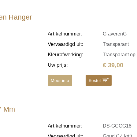
den Hanger
Artikelnummer
:
GraverenG
Vervaardigd uit
:
Transparant
Kleurafwerking
:
Transparant op
€ 39,00
Uw prijs
:
Meer info
Bestel
.7 Mm
Artikelnummer
:
DS-GCGG18
Vervaardigd uit
:
Goud (14 krt.)