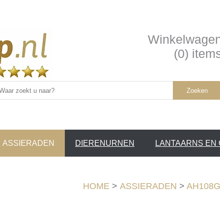
Winkelwage
(0) item
Zoeken
ASSIERADEN
DIERENURNEN
LANTAARNS EN
SERVICE /
❤
HOME
>
ASSIERADEN
>
AH108GM