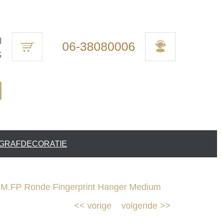
n
06-38080006
s
 GRAFDECORATIE
.FP Ronde Fingerprint Hanger Medium
<<
vorige
volgende
>>