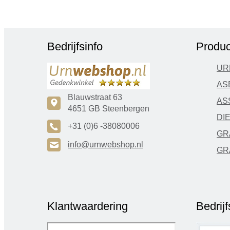
Bedrijfsinfo
Produc
UR
AS
Blauwstraat 63
AS
c
4651 GB Steenbergen
DI
A
+31 (0)6 -38080006
GR
H
info@urnwebshop.nl
GR
Klantwaardering
Bedrij