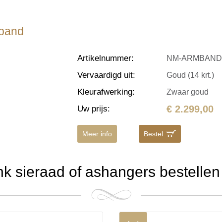
mband
Artikelnummer
:
NM-ARMBAND
Vervaardigd uit
:
Goud (14 krt.)
Kleurafwerking
:
Zwaar goud
€ 2.299,00
Uw prijs
:
Meer info
Bestel
 sieraad of ashangers bestellen 