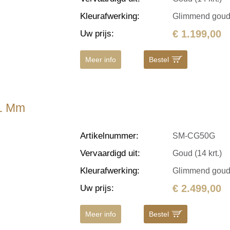
Kleurafwerking
:
Glimmend gou
€ 1.199,00
Uw prijs
:
Meer info
Bestel
.1 Mm
Artikelnummer
:
SM-CG50G
Vervaardigd uit
:
Goud (14 krt.)
Kleurafwerking
:
Glimmend gou
€ 2.499,00
Uw prijs
:
Meer info
Bestel