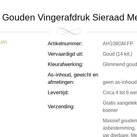
 Gouden Vingerafdruk Sieraad M
Artikelnummer
:
AH108GM.FP
Vervaardigd uit
:
Goud (14 krt.)
Kleurafwerking
:
Glimmend gou
As-inhoud, gewicht en
afmetingen
:
geen as-inhoud,
Levertijd
:
Circa 4 tot 6 w
Gratis aangete
Verzending
:
koerier
Massief gouden 
asbestemming. 
uw dierbare. Me