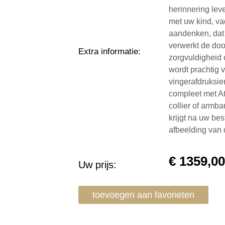
herinnering lev
met uw kind, va
aandenken, dat 
verwerkt de doo
Extra informatie
:
zorgvuldigheid 
wordt prachtig
vingerafdruksie
compleet met At
collier of armba
krijgt na uw be
afbeelding van 
€
1359,0
Uw prijs:
toevoegen aan favorieten