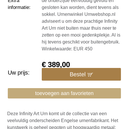
Extra
de onderzijde eenvoudig gevuld en
informatie
:
gesloten kan worden, dient tevens als
sokkel. Urnenwinkel Urnwebshop.nl
adviseert u om deze prachtige Infinity
Art Urn niet buiten maar thuis neer te
zetten op een mooi gedenkplekje. Al is
hij tevens geschikt voor buitengebruik.
Winkelwaarde: EUR 450
€
389,00
Uw prijs:
Bestel
toevoegen aan favorieten
Deze Infinity Art Urn komt uit de collectie van een
veelvuldig onderscheiden Engelse urnenfabrikant. Het
kunstwerk is geheel gegoten uit hoogwaardig metaal: