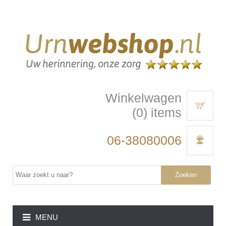
Winkelwagen
(0) items
06-38080006
Zoeken
MENU