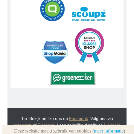
Tip: Bekijk en like ons op
Facebook
. Volg ons via
Instagram
of
Pinterest
. Lees zakelijke details op
LinkedIn
.
Deze website maakt gebruik van cookies (
meer informatie
)
Of bekijk Urnwebshop.nl instructie video's via
You Tube
.