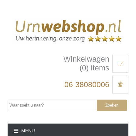
Winkelwagen
(0) items
06-38080006
Zoeken
MENU