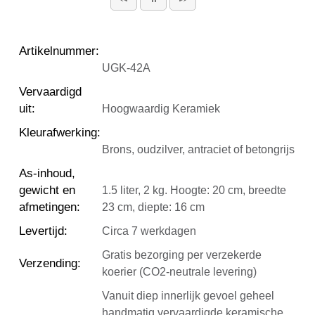
Artikelnummer
:
UGK-42A
Vervaardigd
uit
:
Hoogwaardig Keramiek
Kleurafwerking
:
Brons, oudzilver, antraciet of betongrijs
As-inhoud,
gewicht en
1.5 liter, 2 kg. Hoogte: 20 cm, breedte
afmetingen
:
23 cm, diepte: 16 cm
Levertijd
:
Circa 7 werkdagen
Gratis bezorging per verzekerde
Verzending
:
koerier (CO2-neutrale levering)
Vanuit diep innerlijk gevoel geheel
handmatig vervaardigde keramische