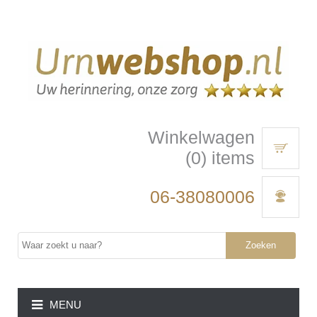
Winkelwagen
(0) items
06-38080006
Zoeken
MENU