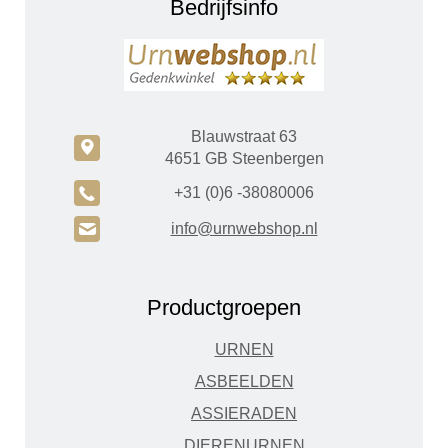
Bedrijfsinfo
Blauwstraat 63
c
4651 GB Steenbergen
A
+31 (0)6 -38080006
H
info@urnwebshop.nl
Productgroepen
URNEN
ASBEELDEN
ASSIERADEN
DIERENURNEN