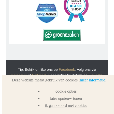
Tip: Bekijk en like ons op
Facebook
. Volg ons via
Instagram
of
Pinterest
. Lees zakelijke details op
LinkedIn
.
Deze website maakt gebruik van cookies (
meer informatie
)
Of bekijk Urnwebshop.nl instructie video's via
You Tube
.
En bezoek ook eens onze VoordeelWebWinkels
cookie opties
Dierenurnwinkel.nl
en
Graflantaarn.nl
later opnieuw tonen
ik ga akkoord met cookies