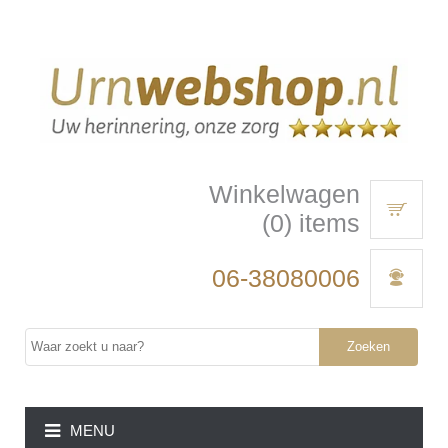
Winkelwagen
(0) items
06-38080006
Zoeken
MENU