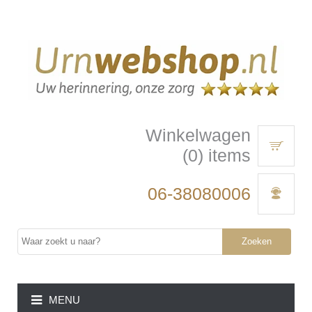
Winkelwagen
(0) items
06-38080006
Zoeken
MENU