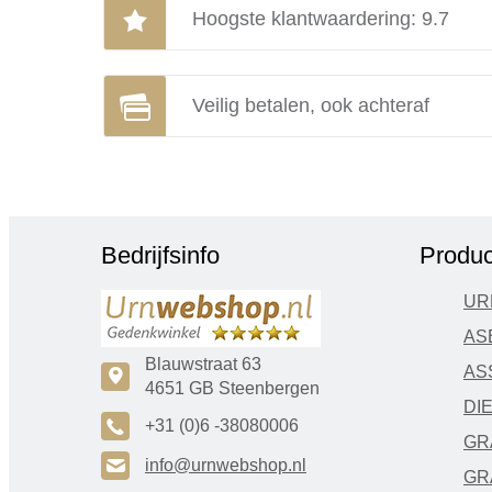
Hoogste klantwaardering: 9.7
Veilig betalen, ook achteraf
Bedrijfsinfo
Produc
UR
AS
Blauwstraat 63
AS
c
4651 GB Steenbergen
DI
A
+31 (0)6 -38080006
GR
H
info@urnwebshop.nl
GR