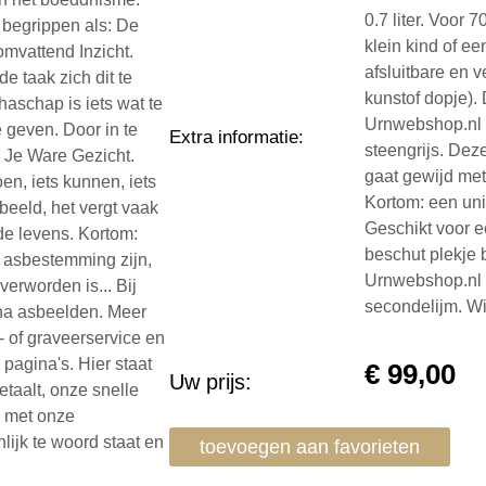
0.7 liter. Voor 
 begrippen als: De
klein kind of e
mvattend Inzicht.
afsluitbare en 
e taak zich dit te
kunstof dopje).
haschap is iets wat te
Urnwebshop.nl p
 geven. Door in te
Extra informatie
:
steengrijs. Dez
n Je Ware Gezicht.
gaat gewijd me
oen, iets kunnen, iets
Kortom: een un
fbeeld, het vergt vaak
Geschikt voor 
de levens. Kortom:
beschut plekje 
 asbestemming zijn,
Urnwebshop.nl g
verworden is... Bij
secondelijm. W
dha asbeelden. Meer
l- of graveerservice en
 pagina's. Hier staat
€
99,00
Uw prijs:
etaalt, onze snelle
n met onze
lijk te woord staat en
toevoegen aan favorieten