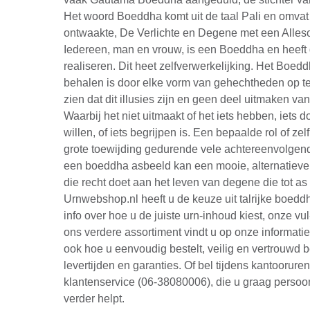
Het woord Boeddha komt uit de taal Pali en omvat
ontwaakte, De Verlichte en Degene met een Alleso
Iedereen, man en vrouw, is een Boeddha en heeft d
realiseren. Dit heet zelfverwerkelijking. Het Boedd
behalen is door elke vorm van gehechtheden op te
zien dat dit illusies zijn en geen deel uitmaken va
Waarbij het niet uitmaakt of het iets hebben, iets d
willen, of iets begrijpen is. Een bepaalde rol of zel
grote toewijding gedurende vele achtereenvolgen
een boeddha asbeeld kan een mooie, alternatieve
die recht doet aan het leven van degene die tot as 
Urnwebshop.nl heeft u de keuze uit talrijke boed
info over hoe u de juiste urn-inhoud kiest, onze vu
ons verdere assortiment vindt u op onze informatie
ook hoe u eenvoudig bestelt, veilig en vertrouwd b
levertijden en garanties. Of bel tijdens kantoorure
klantenservice (06-38080006), die u graag persoon
verder helpt.