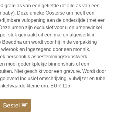
700 gram as van een geliefde (of alle as van een
en baby). Deze unieke Oosterse urn heeft een
verlijmbare vulopening aan de onderzijde (met een
 Deze urnen zijn exclusief voor u en urnenwinkel
er stuk gemaakt uit een mal en afgewerkt in
e Boeddha urn wordt voor hij in de verpakking
t wierook en ingezegend door een monnik.
iek persoonlijk asbestemmingskunstwerk.
een mooi gedenkplekje binnenshuis of een
buiten. Niet geschikt voor een gravure. Wordt door
eleverd inclusief omschrijving, vulwijzer en tube
inkelwaarde kleine urn: EUR 115
Bestel