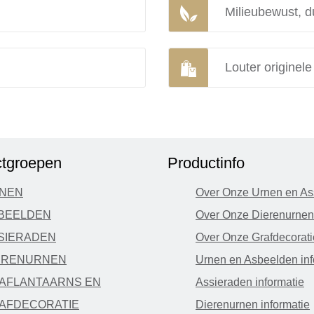
Milieubewust, d
Louter originel
tgroepen
Productinfo
NEN
Over Onze Urnen en As
BEELDEN
Over Onze Dierenurnen
SIERADEN
Over Onze Grafdecorati
ERENURNEN
Urnen en Asbeelden inf
AFLANTAARNS EN
Assieraden informatie
AFDECORATIE
Dierenurnen informatie