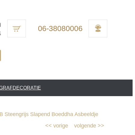
n
06-38080006
s
 GRAFDECORATIE
 Steengrijs Slapend Boeddha Asbeeldje
<<
vorige
volgende
>>