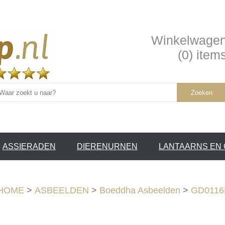
Winkelwage
(0) item
Zoeken
ASSIERADEN
DIERENURNEN
LANTAARNS EN
SERVICE /
❤
HOME
>
ASBEELDEN
>
Boeddha Asbeelden
>
GD0116B