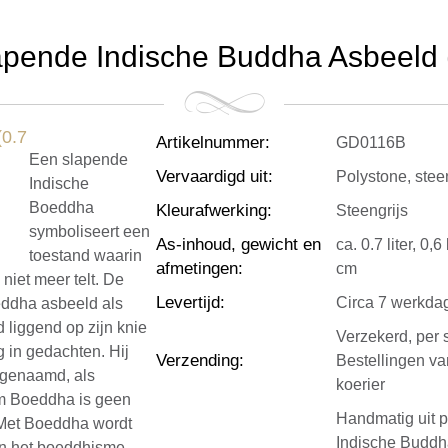
apende Indische Buddha Asbeeld (0
Artikelnummer
:
GD0116B
Een slapende
Vervaardigd uit
:
Polystone, stee
Indische
Boeddha
Kleurafwerking
:
Steengrijs
symboliseert een
As-inhoud, gewicht en
ca. 0.7 liter, 0
toestand waarin
afmetingen
:
cm
niet meer telt. De
Levertijd
:
Circa 7 werkda
ddha asbeeld als
fd liggend op zijn knie
Verzekerd, per 
g in gedachten. Hij
Verzending
:
Bestellingen v
a genaamd, als
koerier
aam Boeddha is geen
Handmatig uit 
. Met Boeddha wordt
Indische Buddha
n het boeddhisme.