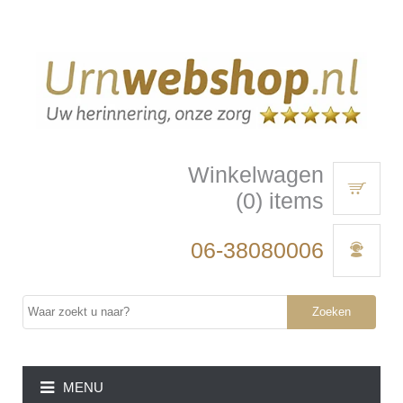
Winkelwagen
(0) items
06-38080006
Zoeken
MENU